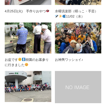
4月25日(火) 手作りおやつ
水曜倶楽部（唄っこ・手芸）
11/02（水）
お盆です
樹園のお墓参り
お神輿ワッショイ♪
に行きました